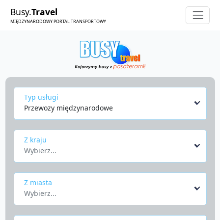
Busy.
Travel
MIĘDZYNARODOWY PORTAL TRANSPORTOWY
Typ usługi
Przewozy międzynarodowe
Z kraju
Wybierz...
Z miasta
Wybierz...