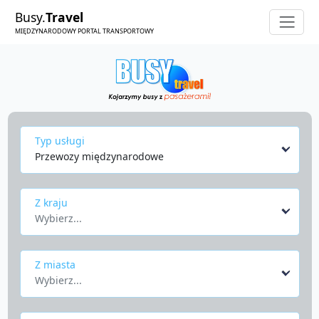
Busy.
Travel
MIĘDZYNARODOWY PORTAL TRANSPORTOWY
Typ usługi
Przewozy międzynarodowe
Z kraju
Wybierz...
Z miasta
Wybierz...