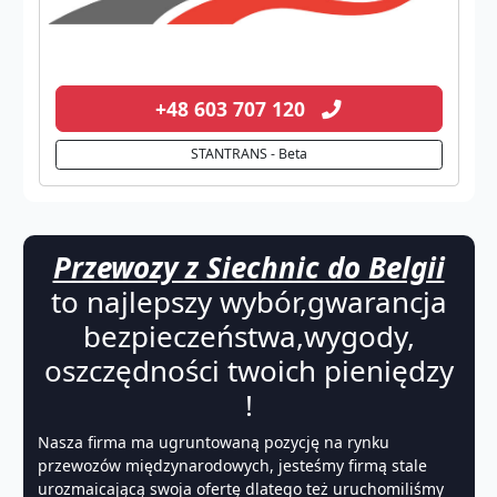
+48 603 707 120
STANTRANS - Beta
Przewozy z Siechnic do Belgii
to najlepszy wybór,gwarancja
bezpieczeństwa,wygody,
oszczędności twoich pieniędzy
!
Nasza firma ma ugruntowaną pozycję na rynku
przewozów międzynarodowych, jesteśmy firmą stale
urozmaicającą swoja ofertę dlatego też uruchomiliśmy