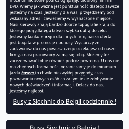
może umilić sobie podróż oglądając ulubiony film na
DVD. Wiemy jak ważna jest punktualność dlatego zawsze
jesteśmy na czas. Jesteśmy dla was, przyjedziemy pod
wskazany adres i zawieziemy w wyznaczone miejsce.
Nasi kierowcy znają bardzo dobrze topografie kraju do
którego jadą ,dlatego łatwo i szybko dotrą do celu.
Jesteśmy konkurencyjni dla innych firm, nasza oferta
jest bogata w promocje i bonusy. Wystarczy że
zadzwonisz do nas powiesz czego oczekujesz od naszej
firmy,a nasi pracownicy zajmą się tobą. Możemy też
zarezerwować tobie również podróż powrotną. U nas nie
ma zbędnych formalności,ograniczamy je do minimum.
Jazda
busem
to chwile niezwykłej przygody, czas
poznawania nowych osób co za tym idzie zdobywanie
nowych doświadczeń i informacji. Dołącz do nas,
jesteśmy najlepsi.
Busy z Siechnic do Belgii codziennie !
Busy Siechnice Belgia !