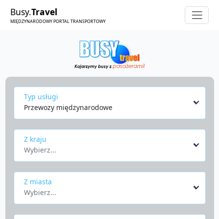
Busy.
Travel
MIĘDZYNARODOWY PORTAL TRANSPORTOWY
Typ usługi
Przewozy międzynarodowe
Z kraju
Wybierz...
Z miasta
Wybierz...