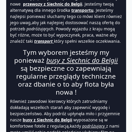
nowe
przewozy z Siechnic do Belgii
. Jesteśmy twoją
alternatywą dla innego środka
transportu
. Jesteśmy
najlepsi ponieważ słuchamy tego co mówi klient również
jego uwag,aby jak najlepiej dostosować naszą ofertę do
potrzeb
podróżujących
. Powody wyjazdu z kraju mogą
być różne, może to być wypoczynek, praca, ważne aby
znaleźć taki
transport
który spełni wszelkie oczekiwania.
Tym wyborem jesteśmy my
ponieważ
busy z Siechnic do Belgii
są bezpieczne co zapewniają
regularne przeglądy techniczne
oraz dbanie o to aby flota była
nowa !
Również zawodowi kierowcy których zatrudniamy
dokładają wszelkich starań aby zapewnić wygodę i
bezpieczeństwo. Aby podróż upłynęła miło i przyjemnie
nasze
busy z Siechnic do Belgii
wyposażone są w
komfortowe fotele z regulacją,każdy
podróżujący
z nami