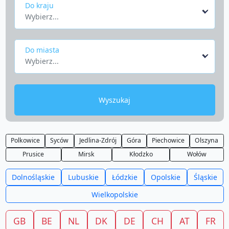
Do kraju
Wybierz...
Do miasta
Wybierz...
Wyszukaj
Polkowice
Syców
Jedlina-Zdrój
Góra
Piechowice
Olszyna
Prusice
Mirsk
Kłodzko
Wołów
Dolnośląskie
Lubuskie
Łódzkie
Opolskie
Śląskie
Wielkopolskie
GB
BE
NL
DK
DE
CH
AT
FR