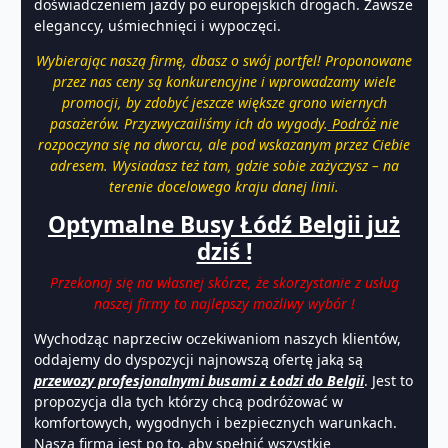
doświadczeniem jazdy po europejskich drogach. Zawsze
eleganccy, uśmiechnięci i wypoczęci.
Wybierając naszą firmę, dbasz o swój portfel! Proponowane
przez nas ceny są konkurencyjne i wprowadzamy wiele
promocji, by zdobyć jeszcze większe grono wiernych
pasażerów. Przyzwyczailiśmy ich do wygody.
Podróż
nie
rozpoczyna się na dworcu, ale pod wskazanym przez Ciebie
adresem. Wysiadasz też tam, gdzie sobie zażyczysz – na
terenie docelowego kraju danej linii.
Optymalne Busy Łódź Belgii już
dziś !
Przekonaj się na własnej skórze, że skorzystanie z usług
naszej firmy to najlepszy możliwy wybór !
Wychodząc naprzeciw oczekiwaniom naszych klientów,
oddajemy do dyspozycji najnowszą ofertę jaką są
przewozy profesjonalnymi busami z Łodzi do Belgii
. Jest to
propozycja dla tych którzy chcą podróżować w
komfortowych, wygodnych i bezpiecznych warunkach.
Nasza firma jest po to, aby spełnić wszystkie