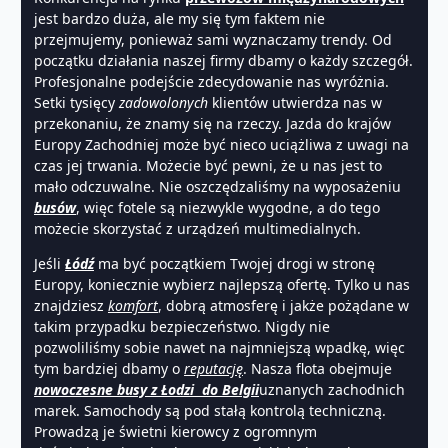
jest bardzo duża, ale my się tym faktem nie
przejmujemy, ponieważ sami wyznaczamy trendy. Od
początku działania naszej firmy dbamy o każdy szczegół.
Profesjonalne podejście zdecydowanie nas wyróżnia.
Setki tysięcy
zadowolonych
klientów utwierdza nas w
przekonaniu, że znamy się na rzeczy. Jazda do krajów
Europy Zachodniej może być nieco uciążliwa z uwagi na
czas jej trwania. Możecie być pewni, że u nas jest to
mało odczuwalne. Nie oszczędzaliśmy na wyposażeniu
busów
, więc fotele są niezwykle wygodne, a do tego
możecie skorzystać z urządzeń multimedialnych.
Jeśli
Łódź
ma być początkiem Twojej drogi w stronę
Europy, koniecznie wybierz najlepszą ofertę. Tylko u nas
znajdziesz
komfort
, dobrą atmosferę i jakże pożądane w
takim przypadku bezpieczeństwo. Nigdy nie
pozwoliliśmy sobie nawet na najmniejszą wpadkę, więc
tym bardziej dbamy o
reputację
. Nasza flota obejmuje
nowoczesne
busy z Ł
odzi do Belgii
uznanych zachodnich
marek. Samochody są pod stałą kontrolą techniczną.
Prowadzą je świetni kierowcy z ogromnym