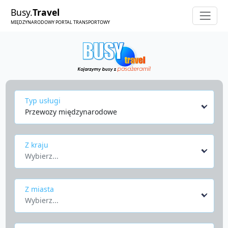
Busy.
Travel
MIĘDZYNARODOWY PORTAL TRANSPORTOWY
Typ usługi
Przewozy międzynarodowe
Z kraju
Wybierz...
Z miasta
Wybierz...