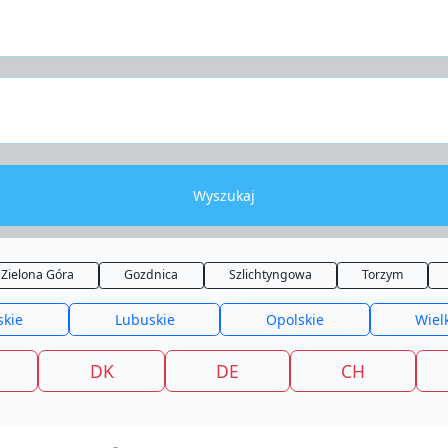
Wyszukaj
Zielona Góra
Gozdnica
Szlichtyngowa
Torzym
skie
Lubuskie
Opolskie
Wiel
DK
DE
CH