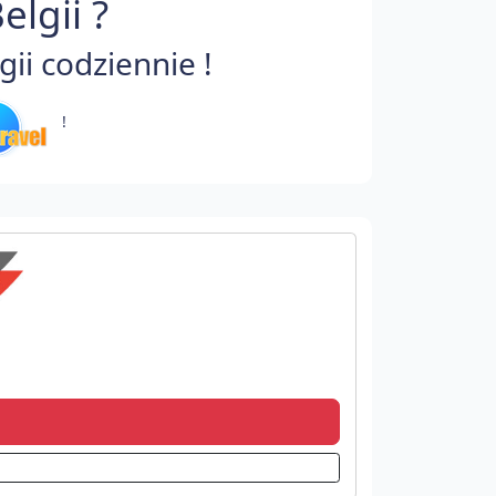
lgii ?
ii codziennie !
!