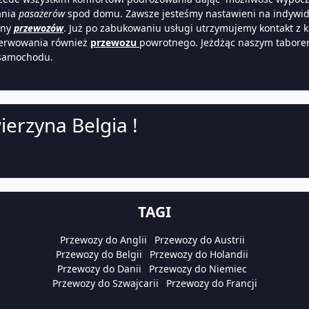
ania
pasażerów
spod domu. Zawsze jesteśmy nastawieni na indywidu
iny
przewozów
. Już po zabukowaniu usługi utrzymujemy kontakt z 
zerwowania również
przewozu
powrotnego. Jeżdżąc naszym tabore
o samochodu.
ierzyna Belgia !
TAGI
Przewozy do Anglii
Przewozy do Austrii
Przewozy do Belgii
Przewozy do Holandii
Przewozy do Danii
Przewozy do Niemiec
Przewozy do Szwajcarii
Przewozy do Francji