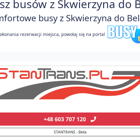
sz busów z Skwierzyna do Be
ortowe busy z Skwierzyna do Belg
okonania rezerwacji miejsca, powołaj się na portal
+48 603 707 120
STANTRANS - Beta