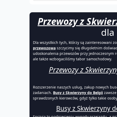
Przewozy z Skwier
dla
Dla wszystkich tych, którzy są zainteresowani
przewozowa
szczycimy się długoletnim doświ
udoskonalenia przewozów przy jednoczesnym rozs
ale także wzbogaciliśmy tabor samochodowy.
Przewozy z Skwierzyn
Rozszerzenie naszych usług, zakup nowych bus
zadaniach.
Busy z Skwierzyny do Belgii
zawsze 
sprawdzonych kierowców, gdyż tylko takie osob
Busy z Skwierzyny do
Sprzyja to podniesieniu wygody
przejazdu
, a p