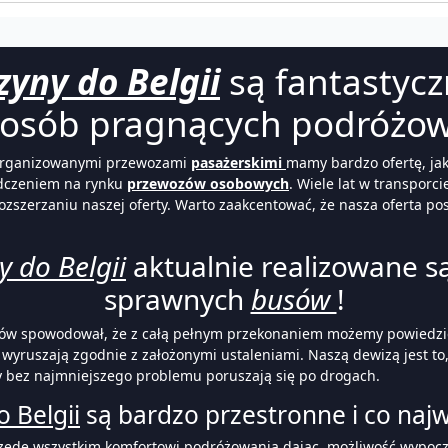
zyny do Belgii
są fantastyc
 osób pragnących podróżow
 zorganizowanymi przewozami
pasażerskimi
mamy bardzo ofertę, jak
adczeniem na rynku
przewozów osobowych
. Wiele lat w transpor
zerzaniu naszej oferty. Warto zaakcentować, że nasza oferta posz
y do Belgii
aktualnie realizowane 
sprawnych
busów
!
ów spowodował, że z całą pełnym przekonaniem możemy powiedzieć
wyruszają zgodnie z założonymi ustaleniami. Naszą dewizą jest to
y bez najmniejszego problemu poruszają się po drogach.
 Belgii
są bardzo przestronne i co naj
rzede wszystkim komfortowi podróżowania dając możliwość wypoc