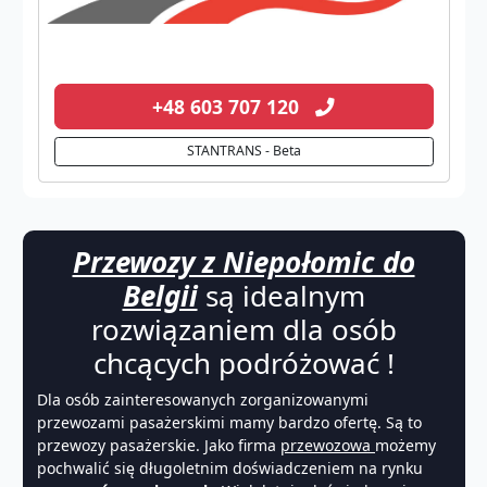
+48 603 707 120
STANTRANS - Beta
Przewozy z Niepołomic do
Belgii
są idealnym
rozwiązaniem dla osób
chcących podróżować !
Dla osób zainteresowanych zorganizowanymi
przewozami pasażerskimi mamy bardzo ofertę. Są to
przewozy pasażerskie. Jako firma
przewozowa
możemy
pochwalić się długoletnim doświadczeniem na rynku