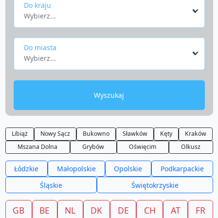
Do kraju
Wybierz...
Do miasta
Wybierz...
Wyszukaj
Libiąż
Nowy Sącz
Bukowno
Sławków
Kęty
Kraków
Mszana Dolna
Grybów
Oświęcim
Olkusz
Łódzkie
Małopolskie
Opolskie
Podkarpackie
Śląskie
Świętokrzyskie
GB
BE
NL
DK
DE
CH
AT
FR