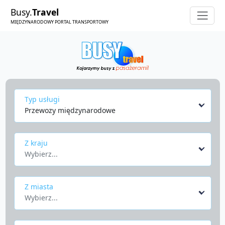
Busy.
Travel
MIĘDZYNARODOWY PORTAL TRANSPORTOWY
Typ usługi
Przewozy międzynarodowe
Z kraju
Wybierz...
Z miasta
Wybierz...