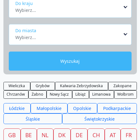
Do kraju
Wybierz...
Do miasta
Wybierz...
Wyszukaj
Wieliczka
Grybów
Kalwaria Zebrzydowska
Zakopane
Chrzanów
Żabno
Nowy Sącz
Libiąż
Limanowa
Wolbrom
Łódzkie
Małopolskie
Opolskie
Podkarpackie
Śląskie
Świętokrzyskie
GB
BE
NL
DK
DE
CH
AT
FR