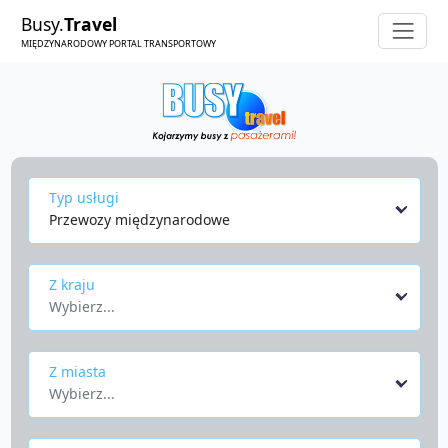
Busy.
Travel
MIĘDZYNARODOWY PORTAL TRANSPORTOWY
Typ usługi
Przewozy międzynarodowe
Z kraju
Wybierz...
Z miasta
Wybierz...