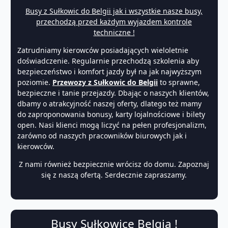
Busy z Sułkowic do Belgii jak i wszystkie nasze busy,
przechodzą przed każdym wyjazdem kontrole
techniczne !
Zatrudniamy kierowców posiadających wieloletnie
doświadczenie. Regularnie przechodzą szkolenia aby
bezpieczeństwo i komfort jazdy był na jak najwyższym
poziomie.
Przewozy z Sułkowic do Belgii
to sprawne,
bezpieczne i tanie przejazdy. Dbając o naszych klientów,
dbamy o atrakcyjność naszej oferty, dlatego też mamy
do zaproponowania bonusy, karty lojalnościowe i bilety
open. Nasi klienci mogą liczyć na pełen profesjonalizm,
zarówno od naszych pracowników biurowych jak i
kierowców.
Z nami również bezpiecznie wrócisz do domu. Zapoznaj
się z naszą ofertą. Serdecznie zapraszamy.
Busy Sułkowice Belgia !