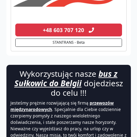
+48 603 707 120
STANTRANS - Beta
Wykorzystując nasze
bus z
Sułkowic do Belgii
dojedziesz
do celu !!!
Jesteśmy prężnie rozwijającą się firmą
przewozów
międzynarodowych
. Specjalnie dla Ciebie codziennie
czerpiemy pomysły z naszego wieloletniego
doświadczenia, i stale poszerzamy nasze horyzonty.
Nieważne czy wyjeżdżasz do pracy, na urlop czy w
odwiedziny. Nasza misja, to twój komfort i zadowolenie z