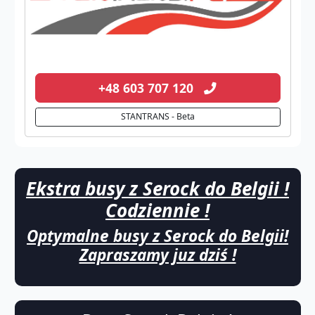
+48 603 707 120
STANTRANS - Beta
Ekstra busy z Serock do Belgii !
Codziennie !
Optymalne busy z Serock do Belgii!
Zapraszamy juz dziś !