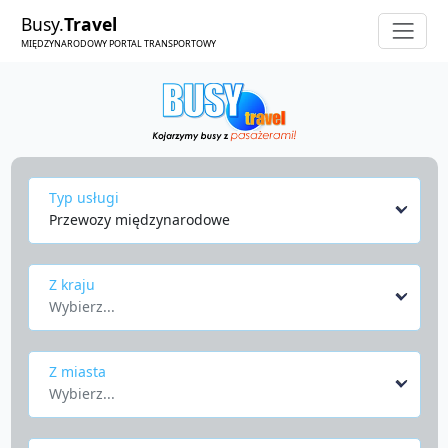
Busy.
Travel
MIĘDZYNARODOWY PORTAL TRANSPORTOWY
Typ usługi
Przewozy międzynarodowe
Z kraju
Wybierz...
Z miasta
Wybierz...