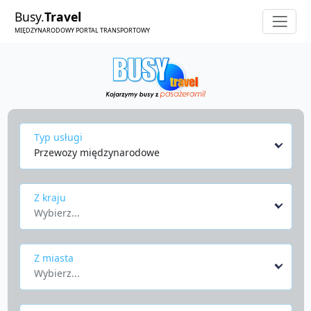
Busy.
Travel
MIĘDZYNARODOWY PORTAL TRANSPORTOWY
Typ usługi
Przewozy międzynarodowe
Z kraju
Wybierz...
Z miasta
Wybierz...