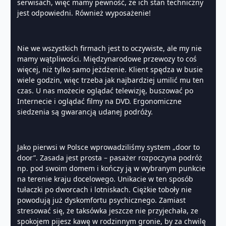
serwisach, więc mamy pewność, że ich stan techniczny
jest odpowiedni. Również wyposażenie!
Nie we wszystkich firmach jest to oczywiste, ale my nie
mamy wątpliwości. Międzynarodowe przewozy to coś
więcej, niż tylko samo jeżdżenie. Klient spędza w busie
wiele godzin, więc trzeba jak najbardziej umilić mu ten
czas. U nas możecie oglądać telewizję, buszować po
Internecie i oglądać filmy na DVD. Ergonomiczne
siedzenia są gwarancją udanej podróży.
Jako pierwsi w Polsce wprowadziliśmy system „door to
door”. Zasada jest prosta – pasażer rozpoczyna podróż
np. pod swoim domem i kończy ją w wybranym punkcie
na terenie kraju docelowego. Unikacie w ten sposób
tułaczki po dworcach i lotniskach. Ciężkie toboły nie
powodują już dyskomfortu psychicznego. Zamiast
stresować się, że taksówka jeszcze nie przyjechała, ze
spokojem pijesz kawę w rodzinnym gronie, by za chwilę