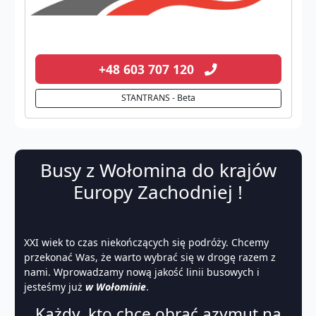
+48 603 707 120
STANTRANS - Beta
Busy z Wołomina do krajów
Europy Zachodniej !
XXI wiek to czas niekończących się podróży. Chcemy
przekonać Was, że warto wybrać się w drogę razem z
nami. Wprowadzamy nową jakość linii busowych i
jesteśmy już
w Wołominie
.
Każdy, kto chce obrać azymut na