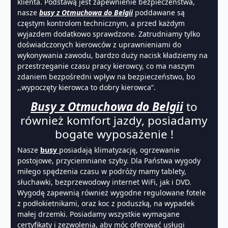
klienta. Podstawą jest zapewnienie bezpieczeństwa,
nasze
busy z Otmuchowa do Belgii
poddawane są
częstym kontrolom technicznym, a przed każdym
wyjazdem dodatkowo sprawdzone. Zatrudniamy tylko
doświadczonych kierowców z uprawnieniami do
wykonywania zawodu, bardzo duży nacisk kładziemy na
przestrzeganie czasu pracy kierowcy, co ma naszym
zdaniem bezpośredni wpływ na bezpieczeństwo, bo
,,wypoczęty kierowca to dobry kierowca”.
Busy z Otmuchowa do Belgii
to
również komfort jazdy, posiadamy
bogate wyposażenie !
Nasze
busy
posiadają klimatyzację, ogrzewanie
postojowe, przyciemniane szyby. Dla Państwa wygody
miłego spędzenia czasu w podróży mamy tablety,
słuchawki, bezprzewodowy internet WiFi, jak i DVD.
Wygodę zapewnią również wygodne regulowane fotele
z podłokietnikami, oraz koc z poduszką, na wypadek
małej drzemki. Posiadamy wszystkie wymagane
certyfikaty i zezwolenia, aby móc oferować usługi