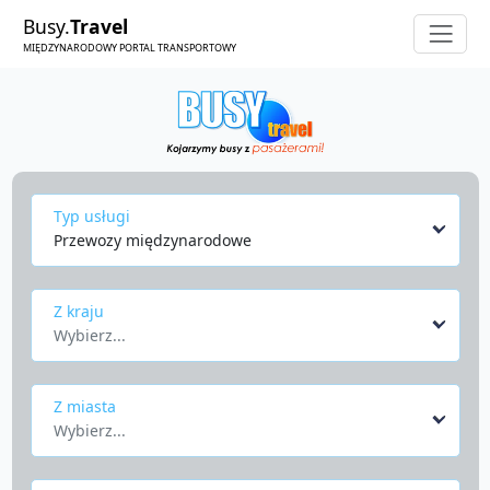
Busy.
Travel
MIĘDZYNARODOWY PORTAL TRANSPORTOWY
Typ usługi
Przewozy międzynarodowe
Z kraju
Wybierz...
Z miasta
Wybierz...