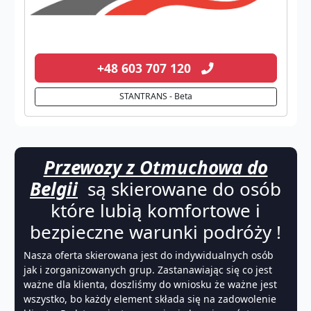
+48 603 707 120
STANTRANS - Beta
Przewozy z Otmuchowa do
Belgii
są skierowane do osób
które lubią komfortowe i
bezpieczne warunki podróży !
Nasza oferta skierowana jest do indywidualnych osób
jak i zorganizowanych grup. Zastanawiając się co jest
ważne dla klienta, doszliśmy do wniosku że ważne jest
wszystko, bo każdy element składa się na zadowolenie