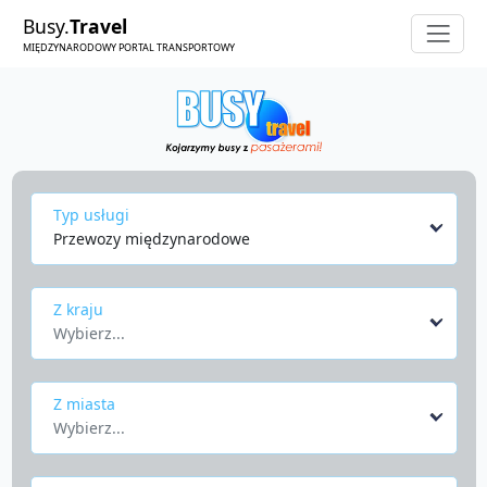
Busy.
Travel
MIĘDZYNARODOWY PORTAL TRANSPORTOWY
Typ usługi
Przewozy międzynarodowe
Z kraju
Wybierz...
Z miasta
Wybierz...