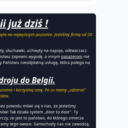
 już dziś !
 była na najwyższym poziomie. Jesteśmy firmą od 20
y, słuchawki, uchwyty na napoje, odtwarzacz
aństwu zapewni
wygodę
, a innym
pasażerom
nie
y Państwu nieodpłatną usługę, która polega na
roju do Belgii.
ziomie i korzystną cenę. Po co mamy „zdzierać”
oleni.
bez powodu mówi się o nas, że jesteśmy
ów! Tak działa system „door to door”. Ty
rczy, że jest to państwo, do którego zmierza
ieramy tego owoce. Samochody nas nie zawodzą,