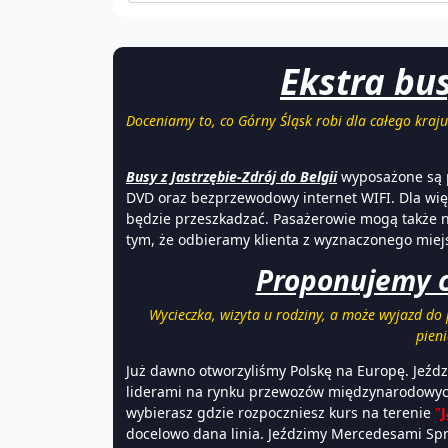
Ekstra bus
Doceniamy to, co Górny Śląsk robi dla całego kraj
Busy z Jastrzębie-Zdrój do Belgii
wyposażone są p
DVD oraz bezprzewodowy internet WIFI. Dla wi
będzie przeszkadzać. Pasażerowie mogą także n
tym, że odbieramy klienta z wyznaczonego miej
Proponujemy co
Wycieczka, wizyta u rodziny, a może wyjazd d
pieni
Już dawno otworzyliśmy Polskę na Europę. Jeźd
liderami na rynku przewozów międzynarodowyc
wybierasz gdzie rozpoczniesz kurs na terenie
"
J
docelowo dana linia. Jeździmy Mercedesami Spr