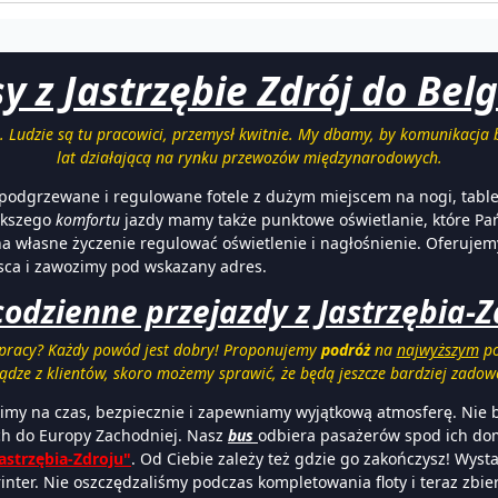
y z Jastrzębie Zdrój do Belgii
u. Ludzie są tu pracowici, przemysł kwitnie. My dbamy, by komunikacja
lat działającą na rynku przewozów międzynarodowych.
odgrzewane i regulowane fotele z dużym miejscem na nogi, tablet
ększego
komfortu
jazdy mamy także punktowe oświetlanie, które P
a własne życzenie regulować oświetlenie i nagłośnienie. Oferujem
sca i zawozimy pod wskazany adres.
dzienne przejazdy z Jastrzębia-Zd
o pracy? Każdy powód jest dobry! Proponujemy
podróż
na
najwyższym
po
ądze z klientów, skoro możemy sprawić, że będą jeszcze bardziej zadow
zimy na czas, bezpiecznie i zapewniamy wyjątkową atmosferę. Nie 
h do Europy Zachodniej. Nasz
bus
odbiera pasażerów spod ich dom
astrzębia-Zdroju"
. Od Ciebie zależy też gdzie go zakończysz! Wysta
inter. Nie oszczędzaliśmy podczas kompletowania floty i teraz zb