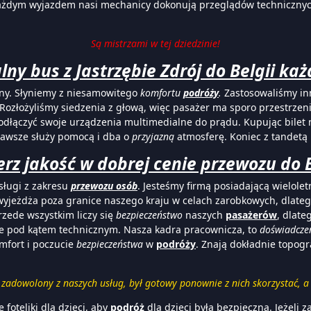
każdym wyjazdem nasi mechanicy dokonują przeglądów techniczny
Są mistrzami w tej dziedzinie!
lny bus z Jastrzębie Zdrój do Belgii każ
ceny. Słyniemy z niesamowitego
komfortu
podróży
.
Zastosowaliśmy inn
. Rozłożyliśmy siedzenia z głową, więc pasażer ma sporo przestrzeni
odłączyć swoje urządzenia multimedialne do prądu. Kupując bilet 
zawsze służy pomocą i dba o
przyjazną
atmosferę. Koniec z tandetą i
rz jakość w dobrej cenie przewozu do B
ługi z zakresu
przewozu osób
. Jesteśmy firmą posiadającą wielole
 wyjeżdża poza granice naszego kraju w celach zarobkowych, dla
zede wszystkim liczy się
bezpieczeństwo
naszych
pasażerów
, dlat
ne pod kątem technicznym. Nasza kadra pracownicza, to
doświadcze
mfort i poczucie
bezpieczeństwa
w
podróży
. Znają dokładnie topogr
t zadowolony z naszych usług, był gotowy ponownie z nich skorzystać, a 
 foteliki dla dzieci, aby
podróż
dla dzieci była bezpieczna. Jeżeli 