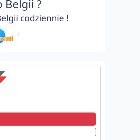
 Belgii ?
lgii codziennie !
!