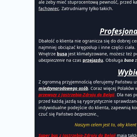
ale żeby mieć stuprocentową pewność, przed 
fachowiec
. Zatrudniamy tylko takich.
Profesjona
Dbałość o klienta nie ogranicza się do dobrej 
najmniej obciążać kręgosłup i inne części ciała
Wnętrze
busa
jest klimatyzowane, możesz też p
ubezpieczenie
na czas
przejazdu
. Obsługa
busa
Wybie
Z ogromną przyjemnością oferujemy Państwu us
międzynarodowego osób
. Coraz więcej Polaków
przewozy z Jastrzębia-Zdroju do Belgii
.
Dla nas pr
przed każdą jazdą są rygorystycznie sprawdza
indywidualne podejście do klienta, zapewnią ko
czuć się Państwo
bezpiecznie
.
Naszym celem jest to, aby klien
Super bus z Jastrzębia-Zdroju do Belgii
mają także