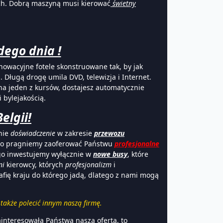
ch. Dobrą maszyną musi kierować
świetny
dego dnia !
owacyjne fotele skonstruowane tak, by jak
. Długą drogę umila DVD, telewizja i Internet.
na jeden z kursów, dostajesz automatycznie
 bylejakością.
elgii!
tnie
doświadczenie
w zakresie
przewozu
tego pragniemy zaoferować Państwu
profesjonalne
ego inwestujemy wyłącznie w
nowe busy
, które
ni
kierowcy, których
profesjonalizm
i
afię kraju do którego jadą, dlatego z nami mogą
także polecić innym naszą firmę.
zainteresowała Państwa nasza oferta, to