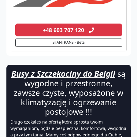
+48 603 707 120
STANTRANS - Beta
Busy z Szczekociny do Belgii
są
wygodne i przestronne,
zawsze czyste, wyposażone w
klimatyzację i ogrzewanie
postojowe !!!
Długo czekałeś na ofertę która sprosta twoim
wymaganiom, będzie bezpieczna, komfortowa, wygodna
a przy tym tania. Mamy coś odpowiedniego dla Ciebie,