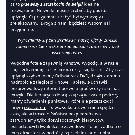
są to
przewozy z Szczekocin do Belgii
idealne
rozwiązanie. Niewiele musisz zrobić aby podróż
upłynęła Ci przyjemnie i żebyś był wypoczęty i
zrelaksowany. Drogę z nami będziesz wspominał
przyjemnie.
Wyróżniamy się elastycznością naszej oferty, zawsze
zabierzemy Cię z wskazanego adresu i zawieziemy pod
wskazany adres.
Wygodne fotele zapewnią Państwu wygodę, a w razie
chęci zdrzemnięcia się można okryć się kocem. Aby czas
upłynął szybko mamy Odtwarzacz DVD, dzięki któremu
nadrobicie zaległości kinowe. Tablety, słuchawki,
bezprzewodowy internet pozwolą grać w gry i słuchać
muzyki. Dla lubiących dobrą książkę w czasie podróży
mamy oświetlenie punktowe, które nie przeszkodzi
innym
pasażerom
. To wszystko pozwoli miło spędzić
czas, ale w trosce o Państwa bezpieczeństwo
zatrudniamy tylko doświadczonych kierowców,
posiadających kwalifikacje zawodowe. To oni zadbają o
miłą atmosferę w podróży, są rzetelni, punktualni i