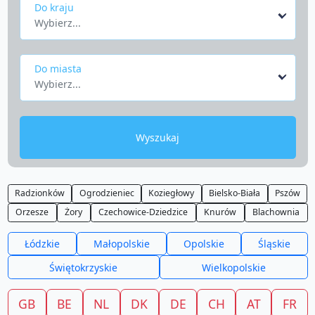
Do kraju
Wybierz...
Do miasta
Wybierz...
Wyszukaj
Radzionków
Ogrodzieniec
Koziegłowy
Bielsko-Biała
Pszów
Orzesze
Żory
Czechowice-Dziedzice
Knurów
Blachownia
Łódzkie
Małopolskie
Opolskie
Śląskie
Świętokrzyskie
Wielkopolskie
GB
BE
NL
DK
DE
CH
AT
FR