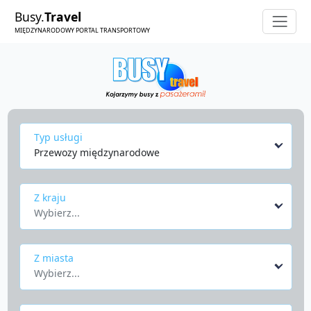
Busy.
Travel
MIĘDZYNARODOWY PORTAL TRANSPORTOWY
Typ usługi
Przewozy międzynarodowe
Z kraju
Wybierz...
Z miasta
Wybierz...