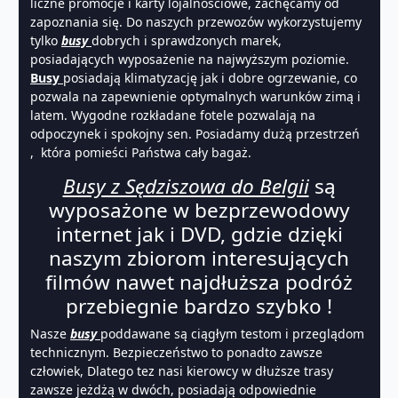
liczne promocje i karty lojalnościowe, zachęcamy od
zapoznania się. Do naszych przewozów wykorzystujemy
tylko
busy
dobrych i sprawdzonych marek,
posiadających wyposażenie na najwyższym poziomie.
Busy
posiadają klimatyzację jak i dobre ogrzewanie, co
pozwala na zapewnienie optymalnych warunków zimą i
latem. Wygodne rozkładane fotele pozwalają na
odpoczynek i spokojny sen. Posiadamy dużą przestrzeń
, która pomieści Państwa cały bagaż.
Busy z Sędziszowa do Belgii
są
wyposażone w bezprzewodowy
internet jak i DVD, gdzie dzięki
naszym zbiorom interesujących
filmów nawet najdłuższa podróż
przebiegnie bardzo szybko !
Nasze
busy
poddawane są ciągłym testom i przeglądom
technicznym. Bezpieczeństwo to ponadto zawsze
człowiek, Dlatego tez nasi kierowcy w dłuższe trasy
zawsze jeżdżą w dwóch, posiadają odpowiednie