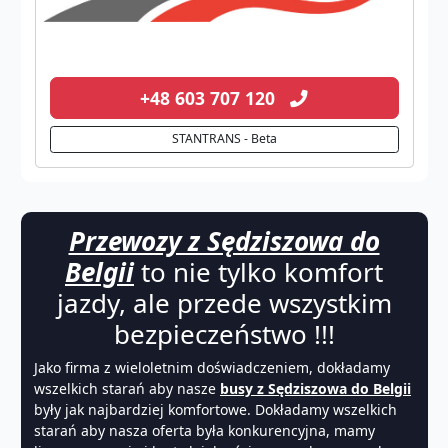
+48 603 707 120
STANTRANS - Beta
Przewozy z Sędziszowa do
Belgii
to nie tylko komfort
jazdy, ale przede wszystkim
bezpieczeństwo !!!
Jako firma z wieloletnim doświadczeniem, dokładamy
wszelkich starań aby nasze
busy z Sędziszowa do Belgii
były jak najbardziej komfortowe. Dokładamy wszelkich
starań aby nasza oferta była konkurencyjna, mamy