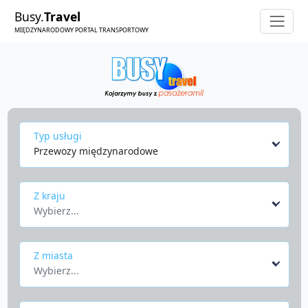
Busy.
Travel
MIĘDZYNARODOWY PORTAL TRANSPORTOWY
Typ usługi
Przewozy międzynarodowe
Z kraju
Wybierz...
Z miasta
Wybierz...