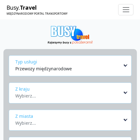
Busy.
Travel
MIĘDZYNARODOWY PORTAL TRANSPORTOWY
Typ usługi
Przewozy międzynarodowe
Z kraju
Wybierz...
Z miasta
Wybierz...