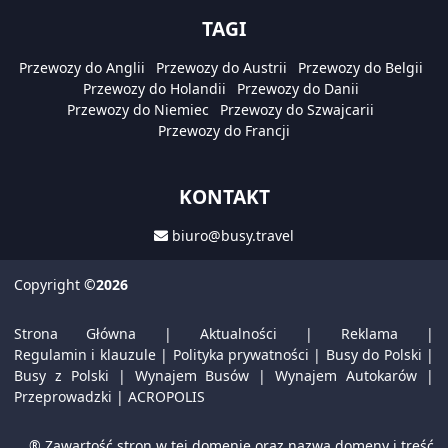
TAGI
Przewozy do Anglii
Przewozy do Austrii
Przewozy do Belgii
Przewozy do Holandii
Przewozy do Danii
Przewozy do Niemiec
Przewozy do Szwajcarii
Przewozy do Francji
KONTAKT
biuro@busy.travel
Copyright
©2026
Strona Główna
|
Aktualności
|
Reklama
|
Regulamin i klauzule
|
Polityka prywatności
|
Busy do Polski
|
Busy z Polski
|
Wynajem Busów
|
Wynajem Autokarów
|
Przeprowadzki
|
ACROPOLIS
® Zawartość stron w tej domenie oraz nazwa domeny i treść