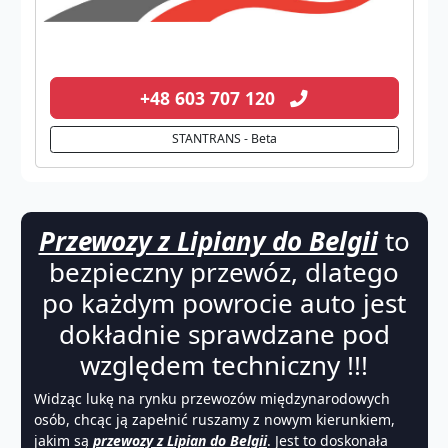
+48 603 707 120
STANTRANS - Beta
Przewozy z Lipiany do Belgii
to
bezpieczny przewóz, dlatego
po każdym powrocie auto jest
dokładnie sprawdzane pod
względem techniczny !!!
Widząc lukę na rynku przewozów międzynarodowych
osób, chcąc ją zapełnić ruszamy z nowym kierunkiem,
jakim są
przewozy z Lipian do Belgii
. Jest to doskonała