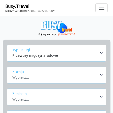
Busy.
Travel
MIĘDZYNARODOWY PORTAL TRANSPORTOWY
Typ usługi
Przewozy międzynarodowe
Z kraju
Wybierz...
Z miasta
Wybierz...