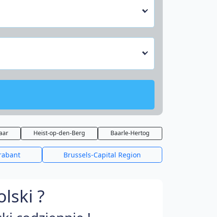
aar
Heist-op-den-Berg
Baarle-Hertog
rabant
Brussels-Capital Region
lski ?