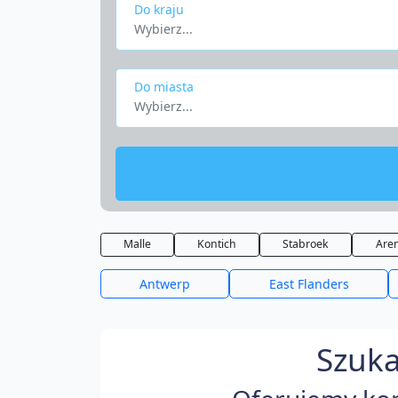
Do kraju
Wybierz...
Do miasta
Wybierz...
Malle
Kontich
Stabroek
Are
Antwerp
East Flanders
Szuka