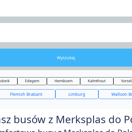
Wyszukaj
ndonk
Edegem
Hemiksem
Kalmthout
Vorsel
Flemish Brabant
Limburg
Walloon B
sz busów z Merksplas do Po