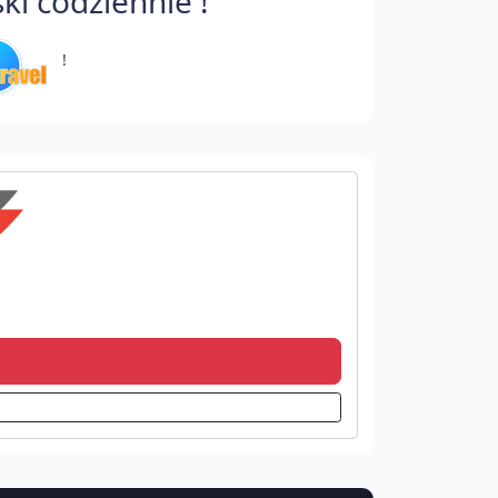
i codziennie !
!