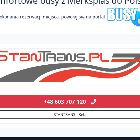
fortowe busy z Merksplas do Polsk
okonania rezerwacji miejsca, powołaj się na portal
+48 603 707 120
STANTRANS - Beta