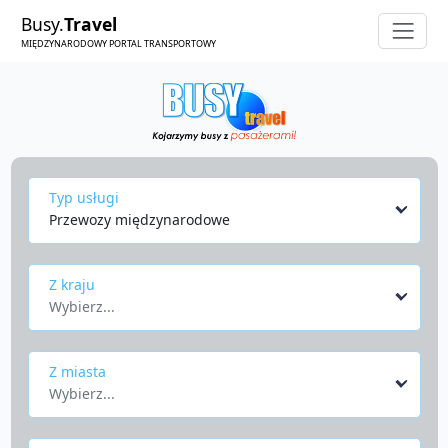
Busy.
Travel
MIĘDZYNARODOWY PORTAL TRANSPORTOWY
Typ usługi
Przewozy międzynarodowe
Z kraju
Wybierz...
Z miasta
Wybierz...