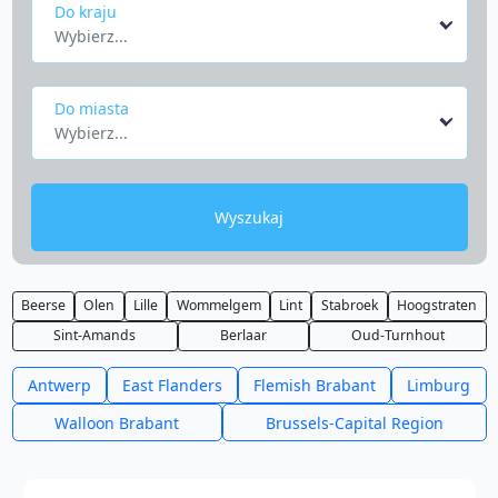
Do kraju
Wybierz...
Do miasta
Wybierz...
Wyszukaj
Beerse
Olen
Lille
Wommelgem
Lint
Stabroek
Hoogstraten
Sint-Amands
Berlaar
Oud-Turnhout
Antwerp
East Flanders
Flemish Brabant
Limburg
Walloon Brabant
Brussels-Capital Region