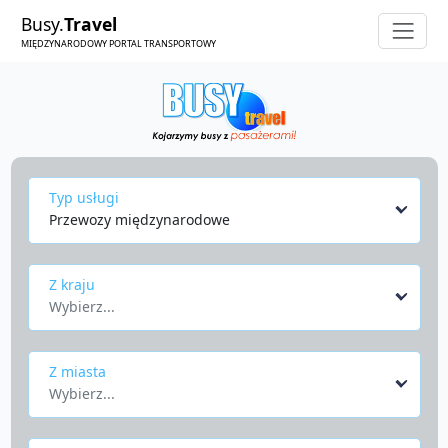
Busy.
Travel
MIĘDZYNARODOWY PORTAL TRANSPORTOWY
Typ usługi
Przewozy międzynarodowe
Z kraju
Wybierz...
Z miasta
Wybierz...