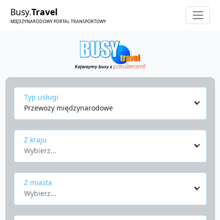
Busy.
Travel
MIĘDZYNARODOWY PORTAL TRANSPORTOWY
Typ usługi
Przewozy międzynarodowe
Z kraju
Wybierz...
Z miasta
Wybierz...