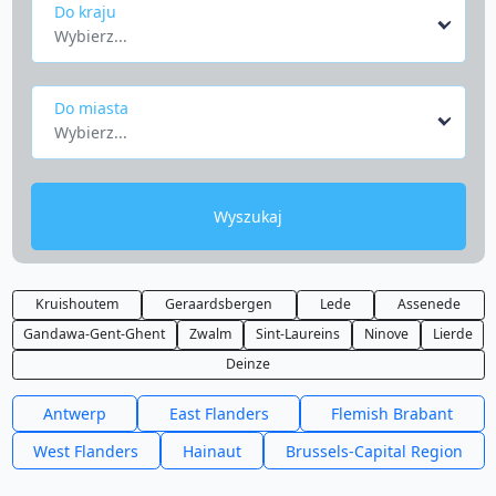
Do kraju
Wybierz...
Do miasta
Wybierz...
Wyszukaj
Kruishoutem
Geraardsbergen
Lede
Assenede
Gandawa-Gent-Ghent
Zwalm
Sint-Laureins
Ninove
Lierde
Deinze
Antwerp
East Flanders
Flemish Brabant
West Flanders
Hainaut
Brussels-Capital Region