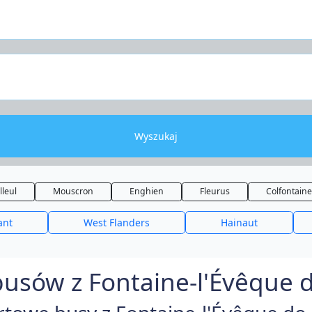
Wyszukaj
lleul
Mouscron
Enghien
Fleurus
Colfontaine
ant
West Flanders
Hainaut
usów z Fontaine-l'Évêque d