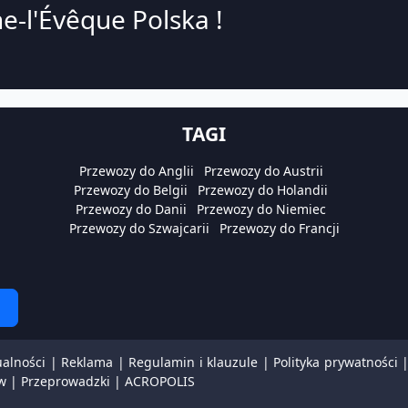
e-l'Évêque Polska !
TAGI
Przewozy do Anglii
Przewozy do Austrii
Przewozy do Belgii
Przewozy do Holandii
Przewozy do Danii
Przewozy do Niemiec
Przewozy do Szwajcarii
Przewozy do Francji
ualności
|
Reklama
|
Regulamin i klauzule
|
Polityka prywatności
w
|
Przeprowadzki
|
ACROPOLIS