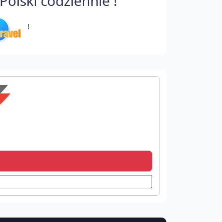
olski codziennie !
!