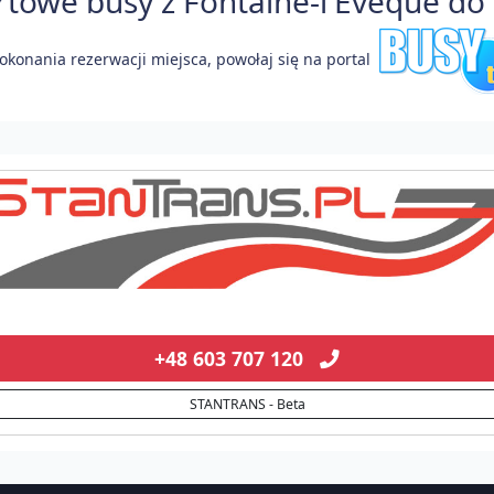
owe busy z Fontaine-l'Évêque do P
okonania rezerwacji miejsca, powołaj się na portal
+48 603 707 120
STANTRANS - Beta