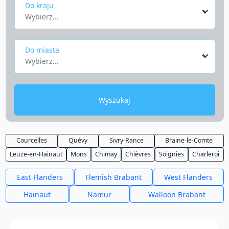
Do kraju
Wybierz...
Do miasta
Wybierz...
Wyszukaj
Courcelles
Quévy
Sivry-Rance
Braine-le-Comte
Leuze-en-Hainaut
Mons
Chimay
Chièvres
Soignies
Charleroi
East Flanders
Flemish Brabant
West Flanders
Hainaut
Namur
Walloon Brabant