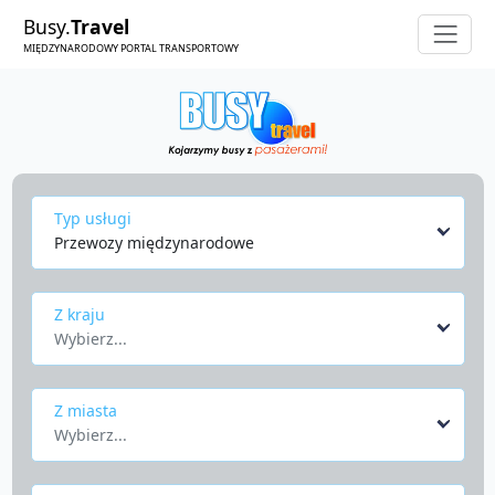
Busy.
Travel
MIĘDZYNARODOWY PORTAL TRANSPORTOWY
Typ usługi
Przewozy międzynarodowe
Z kraju
Wybierz...
Z miasta
Wybierz...