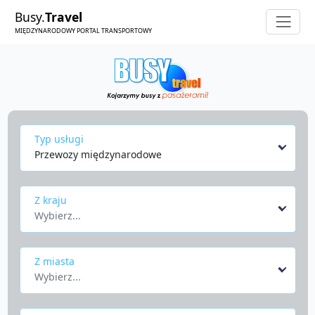
Busy.
Travel
MIĘDZYNARODOWY PORTAL TRANSPORTOWY
Typ usługi
Przewozy międzynarodowe
Z kraju
Wybierz...
Z miasta
Wybierz...