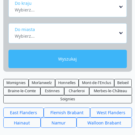
Do kraju
Wybierz...
Do miasta
Wybierz...
Wyszukaj
Momignies
Morlanwelz
Honnelles
Mont-de-l'Enclus
Beloeil
Braine-le-Comte
Estinnes
Charleroi
Merbes-le-Château
Soignies
East Flanders
Flemish Brabant
West Flanders
Hainaut
Namur
Walloon Brabant