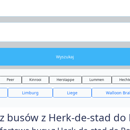
Wyszukaj
Peer
Kinrooi
Herstappe
Lummen
Hechte
Limburg
Liege
Walloon Bra
z busów z Herk-de-stad do P