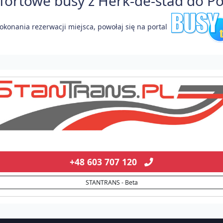
rtowe busy z Herk-de-stad do Pol
okonania rezerwacji miejsca, powołaj się na portal
+48 603 707 120
STANTRANS - Beta