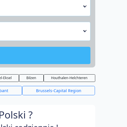
l-Eksel
Bilzen
Houthalen-Helchteren
bant
Brussels-Capital Region
olski ?