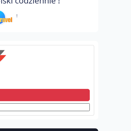
ski codziennie !
!