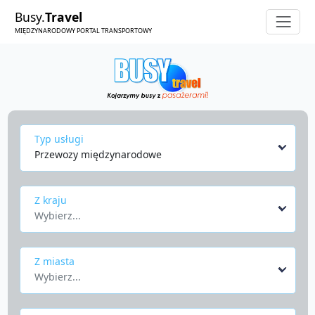
Busy.
Travel
MIĘDZYNARODOWY PORTAL TRANSPORTOWY
Typ usługi
Przewozy międzynarodowe
Z kraju
Wybierz...
Z miasta
Wybierz...