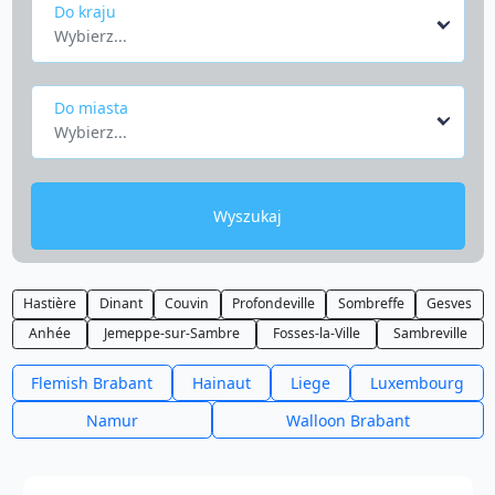
Do kraju
Wybierz...
Do miasta
Wybierz...
Wyszukaj
Hastière
Dinant
Couvin
Profondeville
Sombreffe
Gesves
Anhée
Jemeppe-sur-Sambre
Fosses-la-Ville
Sambreville
Flemish Brabant
Hainaut
Liege
Luxembourg
Namur
Walloon Brabant