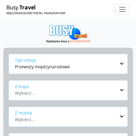
Busy.
Travel
MIĘDZYNARODOWY PORTAL TRANSPORTOWY
Typ usługi
Przewozy międzynarodowe
Z kraju
Wybierz...
Z miasta
Wybierz...