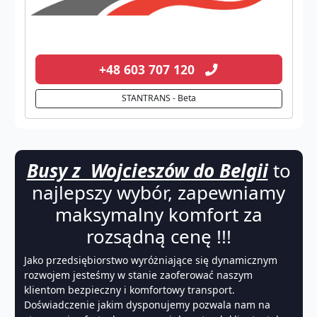
+48 603 707 120
STANTRANS - Beta
Busy z Wojcieszów do Belgii
to
najlepszy wybór, zapewniamy
maksymalny komfort za
rozsądną cenę !!!
Jako przedsiębiorstwo wyróżniające się dynamicznym
rozwojem jesteśmy w stanie zaoferować naszym
klientom bezpieczny i komfortowy transport.
Doświadczenie jakim dysponujemy pozwala nam na