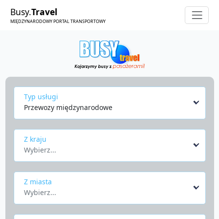
Busy.
Travel
MIĘDZYNARODOWY PORTAL TRANSPORTOWY
Typ usługi
Przewozy międzynarodowe
Z kraju
Wybierz...
Z miasta
Wybierz...