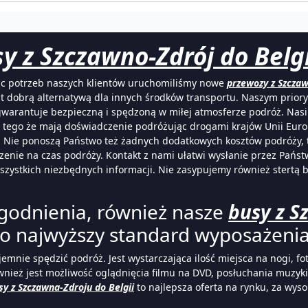
y z Szczawno-Zdrój do Belgii
ając potrzeb naszych klientów uruchomiliśmy nowe
przewozy z Szczaw
st dobrą alternatywą dla innych środków transportu. Naszym prior
gwarantuje bezpieczną i spędzoną w miłej atmosferze podróż. Nas
ji tego że mają doświadczenie podróżując drogami krajów Unii Eur
Nie ponoszą Państwo też żadnych dodatkowych kosztów podróży, tak
nie na czas podróży. Kontakt z nami ułatwi wysłanie przez Pańs
ystkich niezbędnych informacji. Nie zasypujemy również stertą bi
ogodnienia, również nasze
busy z S
to najwyższy standard wyposażenia
jemnie spędzić podróż. Jest wystarczająca ilość miejsca na nogi, fo
ież jest możliwość oglądnięcia filmu na DVD, posłuchania muzyki 
sy z Szczawna-Zdroju do Belgii
to najlepsza oferta na rynku, za wyso