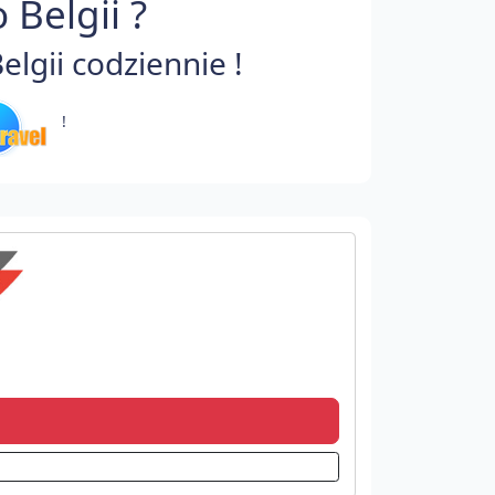
Belgii ?
lgii codziennie !
!