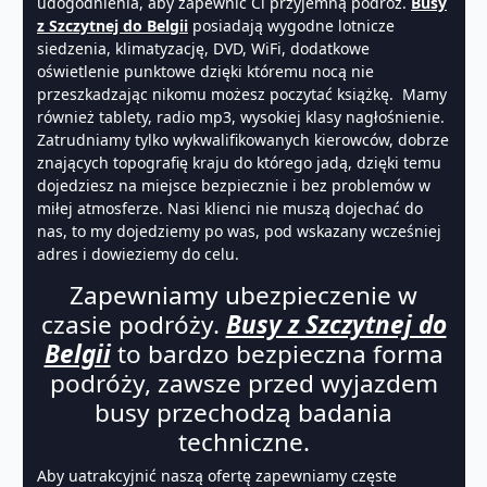
udogodnienia, aby zapewnić Ci przyjemną podróż.
Busy
z Szczytnej do Belgii
posiadają wygodne lotnicze
siedzenia, klimatyzację, DVD, WiFi, dodatkowe
oświetlenie punktowe dzięki któremu nocą nie
przeszkadzając nikomu możesz poczytać książkę. Mamy
również tablety, radio mp3, wysokiej klasy nagłośnienie.
Zatrudniamy tylko wykwalifikowanych kierowców, dobrze
znających topografię kraju do którego jadą, dzięki temu
dojedziesz na miejsce bezpiecznie i bez problemów w
miłej atmosferze. Nasi klienci nie muszą dojechać do
nas, to my dojedziemy po was, pod wskazany wcześniej
adres i dowieziemy do celu.
Zapewniamy ubezpieczenie w
czasie podróży.
Busy z Szczytnej do
Belgii
to bardzo bezpieczna forma
podróży, zawsze przed wyjazdem
busy przechodzą badania
techniczne.
Aby uatrakcyjnić naszą ofertę zapewniamy częste