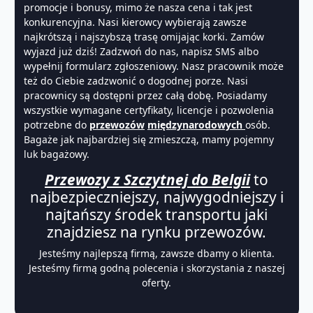
promocje i bonusy, mimo że nasza cena i tak jest
konkurencyjna. Nasi kierowcy wybierają zawsze
najkrótszą i najszybszą trasę omijając korki. Zamów
wyjazd już dziś! Zadzwoń do nas, napisz SMS albo
wypełnij formularz zgłoszeniowy. Nasz pracownik może
też do Ciebie zadzwonić o dogodnej porze. Nasi
pracownicy są dostępni przez całą dobę. Posiadamy
wszystkie wymagane certyfikaty, licencje i pozwolenia
potrzebne do
przewozów
międzynarodowych
osób.
Bagaże jak najbardziej się zmieszczą, mamy pojemny
luk bagażowy.
Przewozy z Szczytnej do Belgii
to
najbezpieczniejszy, najwygodniejszy i
najtańszy środek transportu jaki
znajdziesz na rynku przewozów.
Jesteśmy najlepszą firmą, zawsze dbamy o klienta.
Jesteśmy firmą godną polecenia i skorzystania z naszej
oferty.