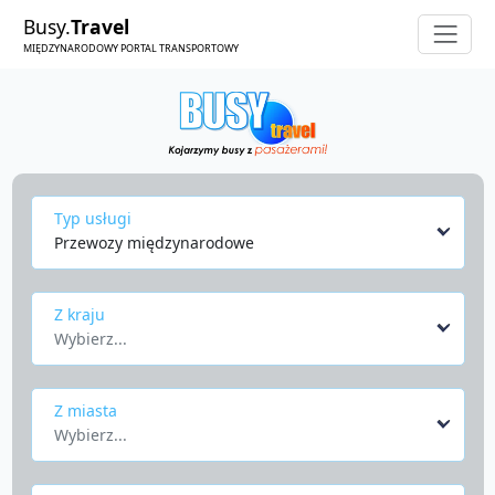
Busy.
Travel
MIĘDZYNARODOWY PORTAL TRANSPORTOWY
Typ usługi
Przewozy międzynarodowe
Z kraju
Wybierz...
Z miasta
Wybierz...