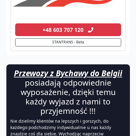
+48 603 707 120
STANTRANS - Beta
Przewozy z Bychawy do Belgii
posiadają odpowiednie
wyposażenie, dzięki temu
każdy wyjazd z nami to
przyjemność !!!
Nie dzielimy klientów na lepszych i gorszych, do
każdego podchodzimy indywidualnie u nas każdy
znajdzie coś dla siebie. Wychodząc naprzeciw