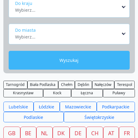
Do kraju
Wybierz...
Do miasta
Wybierz...
Wyszukaj
Tarnogród
Biała Podlaska
Chełm
Dęblin
Nałęczów
Terespol
Krasnystaw
Kock
Łęczna
Puławy
Lubelskie
Łódzkie
Mazowieckie
Podkarpackie
Podlaskie
Świętokrzyskie
GB
BE
NL
DK
DE
CH
AT
FR