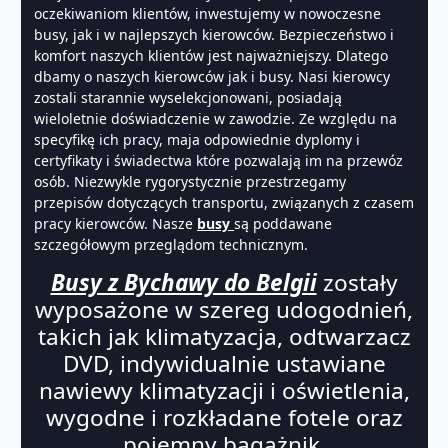
oczekiwaniom klientów, inwestujemy w nowoczesne
busy, jak i w najlepszych kierowców. Bezpieczeństwo i
komfort naszych klientów jest najważniejszy. Dlatego
dbamy o naszych kierowców jak i busy. Nasi kierowcy
zostali starannie wyselekcjonowani, posiadają
wieloletnie doświadczenie w zawodzie. Ze względu na
specyfikę ich pracy, maja odpowiednie dyplomy i
certyfikaty i świadectwa które pozwalają im na przewóz
osób. Niezwykle rygorystycznie przestrzegamy
przepisów dotyczących transportu, związanych z czasem
pracy kierowców. Nasze
busy
są poddawane
szczegółowym przeglądom technicznym.
Busy z Bychawy do Belgii
zostały
wyposażone w szereg udogodnień,
takich jak klimatyzacja, odtwarzacz
DVD, indywidualnie ustawiane
nawiewy klimatyzacji i oświetlenia,
wygodne i rozkładane fotele oraz
pojemny bagażnik.