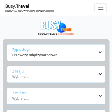
Busy.
Travel
MIĘDZYNARODOWY PORTAL TRANSPORTOWY
Typ usługi
Przewozy międzynarodowe
Z kraju
Wybierz...
Z miasta
Wybierz...