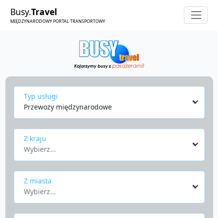
Busy.
Travel
MIĘDZYNARODOWY PORTAL TRANSPORTOWY
Typ usługi
Przewozy międzynarodowe
Z kraju
Wybierz...
Z miasta
Wybierz...