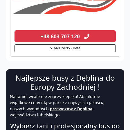
+48 603 707 120
STANTRANS - Beta
Najlepsze busy z Dęblina do
Europy Zachodniej !
Najtaniej wcale nie znaczy kiepsko! Absolutnie
wyjątkowe ceny idą w parze z najwyższą jakością
naszych wygodnych
przewozów z Dęblina
i
województwa lubelskiego.
Wybierz tani i profesjonalny bus do