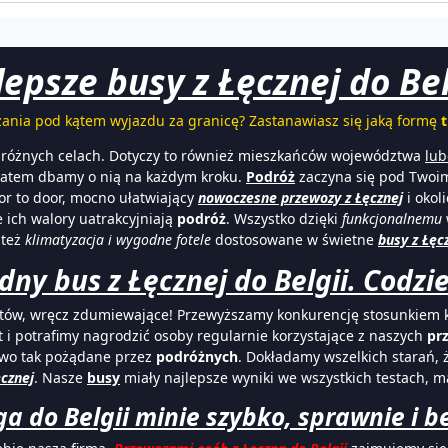
lepsze busy z Łęcznej do Belg
ania pod kątem wyjazdu za granicę? Zastanawiasz się jaką formę
w różnych celach. Dotyczy to również mieszkańców województwa
lub
zatem dbamy o nią na każdym kroku.
Podróż
zaczyna się pod Twoi
or to door, mocno ułatwiający
nowoczesne przewozy z Łęcznej
i okol
 ich walory uatrakcyjniają
podróż
. Wszystko dzięki
funkcjonalnemu
 też
klimatyzacja i wygodne fotele
dostosowane w świetne
busy z Łęc
ny bus z Łęcznej do Belgii. Codzie
etów, wręcz zdumiewające! Przewyższamy konkurencję stosunkiem 
 i potrafimy nagrodzić osoby regularnie korzystające z naszych
pr
two tak pożądane przez
podróżnych
. Dokładamy wszelkich starań, 
cznej
. Nasze
busy
miały najlepsze wyniki we wszystkich testach, 
a do Belgii minie szybko, sprawnie i 