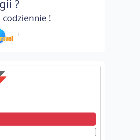
ii ?
 codziennie !
!