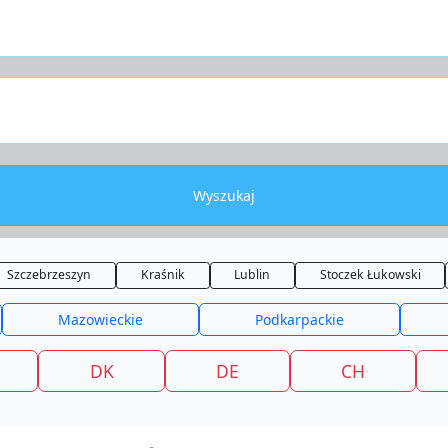
Wyszukaj
Szczebrzeszyn
Kraśnik
Lublin
Stoczek Łukowski
Mazowieckie
Podkarpackie
DK
DE
CH