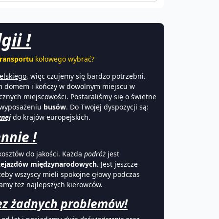
ii !
transportu
kołowego wybrać?
elskiego
, więc czujemy się bardzo potrzebni.
m domem i kończy w dowolnym miejscu w
icznych miejscowości. Postaraliśmy się o świetne
wyposażeniu
busów
. Do Twojej dyspozycji są:
znej
do krajów europejskich.
nnie !
kosztów do jakości. Każda
podróż
jest
zejazdów międzynarodowych.
Jest jeszcze
żeby wszyscy mieli spokojne głowy podczas
mamy też najlepszych kierowców.
bez żadnych problemów!