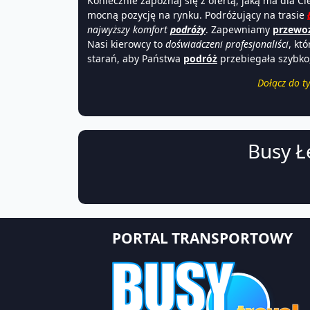
Koniecznie zapoznaj się z ofertą, jaką ma dla Ci
mocną pozycję na rynku. Podróżujący na trasie
najwyższy komfort
podróży
. Zapewniamy
przewo
Nasi kierowcy to
doświadczeni
profesjonaliści
, kt
starań, aby Państwa
podróż
przebiegała szybko,
Dołącz do t
Busy Ł
PORTAL TRANSPORTOWY