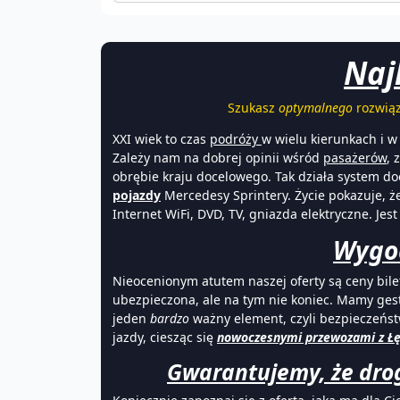
Naj
Szukasz
optymalnego
rozwiąz
XXI wiek to czas
podróży
w wielu kierunkach i 
Zależy nam na dobrej opinii wśród
pasażerów
, 
obrębie kraju docelowego. Tak działa system do
pojazdy
Mercedesy Sprintery. Życie pokazuje, że
Internet WiFi, DVD, TV, gniazda elektryczne. Jest
Wygod
Nieocenionym atutem naszej oferty są ceny bil
ubezpieczona, ale na tym nie koniec. Mamy gest
jeden
bardzo
ważny element, czyli bezpieczeńs
jazdy, ciesząc się
nowoczesnymi przewozami z Łę
Gwarantujemy, że drog