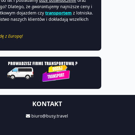
 od lat i posiadamy
duże doświadczenie
oraz
ego? Dlatego, że
gwarantujemy
najniższe ceny i
datkowym dojazdem czy
transportem
z lotniska.
ństwo
naszych klientów i dokładają wszelkich
dę z Europą!
KONTAKT
biuro@busy.travel