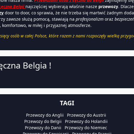
ebie nasza firma.
Przewozami osób z Łęczna do Belgii
zajmujemy się
Łęczna Belgii
najczęściej wybierają właśnie nasze
przewozy
. Dlacz
zy
door to door, co sprawia, że nie trzeba się martwić żadnym do
órzy zawsze służą pomocą, stawiają na
profesjonalizm
oraz
bezpiecze
 komfortowo, w miłej i przyjaznej atmosferze.
ysięcy osób w całej Polsce, które razem z nami rozpoczęły wielką przygo
ęczna Belgia !
TAGI
Przewozy do Anglii
Przewozy do Austrii
Przewozy do Belgii
Przewozy do Holandii
Przewozy do Danii
Przewozy do Niemiec
Przewozy do Szwajcarii
Przewozy do Francji