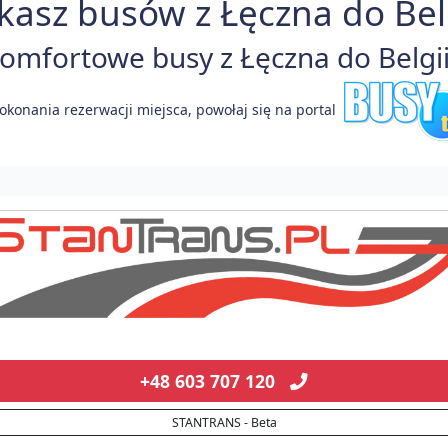
kasz busów z Łęczna do Belg
mfortowe busy z Łęczna do Belgii
okonania rezerwacji miejsca, powołaj się na portal
+48 603 707 120
STANTRANS - Beta