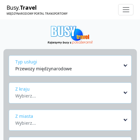
Busy.
Travel
MIĘDZYNARODOWY PORTAL TRANSPORTOWY
Typ usługi
Przewozy międzynarodowe
Z kraju
Wybierz...
Z miasta
Wybierz...