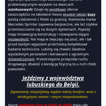
problematycznymi wizytami na dworcach
autobusowych
! Dzięki tej
wyjątkowej
ofercie
zaoszczędzisz na taksówce! Nasze
wysokiej
jakości
busy
jeżdżą codziennie z Polski za granicę. Niemiecka marka
Mercedes Sprinter zapewnia bezpieczne, ale też szybkie
przemieszczanie się na dużych dystansach. Pojazdy
mają innowacyjną konstrukcję i rozwiązania dające
niezawodność
. Nie mają w zwyczaju się psuć, ale i tak
przed każdym wyjazdem przechodzą
kompleksowe
badanie techniczne. Lubimy się chwalić świetnie
wyszkolonym
personelem
i kierowcami z ogromnym
doświadczeniem
. Przestrzeganie przepisów ruchu
drogowego, dbałość o kondycję fizyczną to u nich chleb
powszedni.
Jeździmy z województwa
lubuskiego do Belgii.
Zapewniamy niespotykany nigdzie indziej komfort, wraz z
atrakcyjnymi cenami i innymi niespodziankami.
Nasze
znakomite busy ze Słubic do Belgii
mają cały