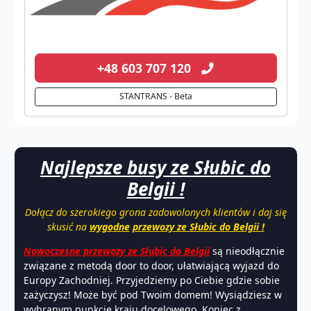
+48 603 707 120
STANTRANS - Beta
Najlepsze busy ze Słubic do
Belgii !
Dołącz do szerokiego grona zadowolonych klientów i daj się
skusić na
wygodne
przewozy ze Słubic do Belgii !
Nowoczesne przewozy ze Słubic do Belgii
są nieodłącznie
związane z metodą door to door, ułatwiającą wyjazd do
Europy Zachodniej. Przyjedziemy po Ciebie gdzie sobie
zażyczysz! Może być pod Twoim domem! Wysiądziesz w
wybranym punkcie kraju docelowego. Koniec z