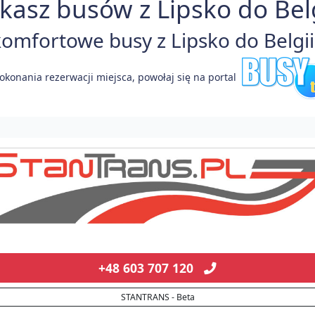
kasz busów z Lipsko do Belg
omfortowe busy z Lipsko do Belgii 
okonania rezerwacji miejsca, powołaj się na portal
+48 603 707 120
STANTRANS - Beta