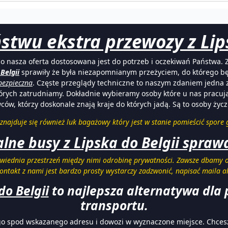
twu ekstra przewozy z Lipsk
go nasza oferta dostosowana jest do potrzeb i oczekiwań Państwa.
Belgii
sprawiły że była niezapomnianym przeżyciem, do którego b
bezpieczna
. Częste przeglądy techniczne to naszym zdaniem jedna 
tórych zatrudniamy. Dokładnie wybieramy osoby które u nas pracują,
ców, którzy doskonale znają kraje do których jadą. Są to osoby ży
znajduje się również luk bagażowy który jest w stanie pomieścić spore 
ne busy z Lipska do Belgii spraw
wiednia przestrzeń między nimi odrobinę prywatności. Zawsze dbamy o
Kontakt z nami jest bardzo prosty wystarczy zadzwonić, napisać maila a
do Belgii
to najlepsza alternatywa dla
transportu.
a go spod wskazanego adresu i dowozi w wyznaczone miejsce. Chce