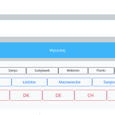
Wyszukaj
Sierpc
Sulejówek
Wołomin
Pionki
Łódzkie
Mazowieckie
Święto
DK
DE
CH