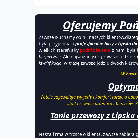
Oferujemy Pańs
Zawsze słuchamy opinii naszych klientów,dlate
była przyjemna a
profesjonalne busy z Lipska do 
wielkich starań aby
podróż busem
z nami była
bezpiecznie
. Ale najważniejsi są zawsze ludzie k
kwalifikacje
. W trasę zawsze jedzie dwóch kierow
W
busie
Optymal
Fotele zapewniają
wygodę i komfort
jazdy, a odpo
stąd też wiele promocji i bonusów. 
Tanie przewozy z Lipska 
Nasza firma w trosce o klienta, zawsze zabier