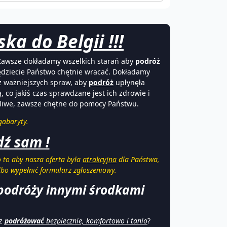
a do Belgii !!!
 Zawsze dokładamy wszelkich starań aby
podróż
ędziecie Państwo chętnie wracać. Dokładamy
z ważniejszych spraw, aby
podróż
upłynęła
 co jakiś czas sprawdzane jest ich zdrowie i
czliwe, zawsze chętne do pomocy Państwu.
gabaryty.
dź sam !
 to aby nasza oferta była
atrakcyjna
dla Państwa,
lbo wypełnić formularz zgłoszeniowy.
 podróży innymi środkami
sz
podróżować
bezpiecznie, komfortowo i tanio
?