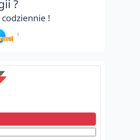
ii ?
codziennie !
!