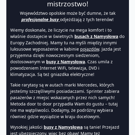
mistrzostwo!
Województwo opolskie może być dumne, że tak
profesjonalne busy
odjeżdżają z tych terenów!
Wiemy doskonale, że liczycie na mega komfort i to
właśnie dostajecie w świetnych
busach z Namysłowa
do
Europy Zachodniej. Mamy tu na myśli między innymi
luksusowe wyposażenie w kabinie
pojazdów
. Jazda jest
przyjemna dzięki nowoczesnym siedzeniom,
dostosowanym w
busy z Namysłowa
. Czas umila z
powodzeniem Internet WiFi, telewizja, DVD i
klimatyzacja. Są też gniazdka elektryczne!
Takie rarytasy są w autach marki Mercedes, których
jesteśmy szczęśliwymi posiadaczami. Sprinter zabiera
pasażerów z miejsc wskazanych przez nich samych!
Metoda door to door przypadła Wam do gustu – tutaj
nie ma wątpliwości. Dodajmy, że podróżny wybiera
również gdzie wysiądzie w kraju docelowym.
Wysokiej jakości
busy z Namysłowa
są tanie! Przejazd
jest ubezpieczony, więc bez obaw! Mamy też