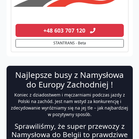
+48 603 707 120
STANTRANS - Beta
Najlepsze busy z Namysłowa
do Europy Zachodniej !
Koniec z dziadostwem i męczarniami podczas jazdy z
Polski na zachód. Jest nam wstyd za konkurencję i
zdecydowanie wyróżniamy się na jej tle – jak najbardziej
w pozytywny sposób.
Sprawiliśmy, że super przewozy z
Namysłowa do Belgii to prawdziwe