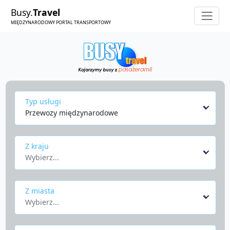
Busy.
Travel
MIĘDZYNARODOWY PORTAL TRANSPORTOWY
Typ usługi
Przewozy międzynarodowe
Z kraju
Wybierz...
Z miasta
Wybierz...