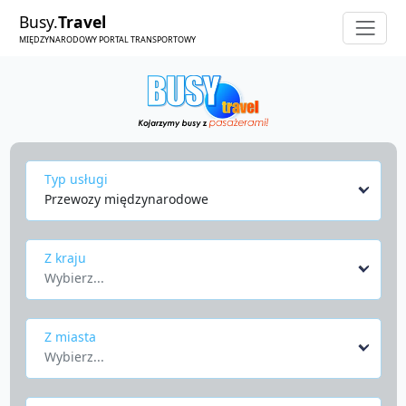
Busy.
Travel
MIĘDZYNARODOWY PORTAL TRANSPORTOWY
Typ usługi
Przewozy międzynarodowe
Z kraju
Wybierz...
Z miasta
Wybierz...