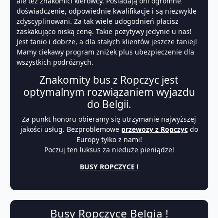
ale też znakomici kierowcy. Posiadają oni ogromne
doświadczenie, odpowiednie kwalifikacje i są niezwykle
zdyscyplinowani. Za tak wiele udogodnień płacisz
zaskakująco niską cenę. Takie pozytywy jedynie u nas!
Jest tanio i dobrze, a dla stałych klientów jeszcze taniej!
Mamy ciekawy program zniżek plus ubezpieczenie dla
wszystkich podróżnych.
Znakomity bus z Ropczyc jest
optymalnym rozwiązaniem wyjazdu
do Belgii.
Za punkt honoru obieramy się utrzymanie najwyższej
jakości usług. Bezproblemowe
przewozy z Ropczyc
do
Europy tylko z nami!
Poczuj ten luksus za nieduże pieniądze!
BUSY ROPCZYCE !
Busy Ropczyce Belgia !