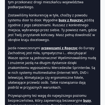
tym przekonasz drogi mieszkańcu województwa
podkarpackiego.
Zostawiliśmy konkurencję w tyle, choćby z powodu
systemu door to door. Wygodne
busy z Ropczyc
jeżdżą
zgodnie z jego założeniami. Ruszasz z konkretnego
miejsca, wybranego przez siebie. Ty powiesz nam, gdzie
jest Twój przystanek końcowy. Masz pełną dowolność w
obrębie kraju docelowego.
Jazda nowoczesnymi
przewozami z Ropczyc
do Europy
Zachodniej jest miła, sympatyczna i... ekscytująca!
Wasze opinie są jednoznaczne! Wyeliminowaliśmy nudę
i znużenie jazdą na długim dystansie dzięki
znakomitemu wyposażeniu Mercedesów Sprinterów. Są
w nich systemy multimedialne (Internet WiFi, DVD i
telewizja), klimatyzacja czy ergonomiczne fotele,
ułatwiające przewóz osób. Takie rozwiązania dają
podróż w przyjaznych warunkach.
Przywiązujemy też wagę do najwyższego poziomu
bezpieczeństwa, który zapewniają bezawaryjne
busy
,