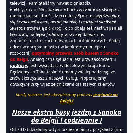
telewizji. Pamiętaliśmy nawet o gniazdku
elektrycznym. Na codzienne linie wysyłane są słynące z
niemieckiej solidności Mercedesy Sprinter,
wyróżniające
się bezpieczeństwem, aerodynamiką i mocnymi silnikami
.
Świetnie
trzymają się drogi, o co dbają też nasi wspaniali
kierowcy, najlepsi
fachowcy
w swojej dziedzinie.
Zapomnij o lotniskach i dworcach autobusowych. Podaj
adres w obrębie miasta i w konkretnym miejscu
rozpocznij
optymalny
przewóz osób busem z Sanoka
do Belgii
. Analogiczna sytuacja jest przy zakończeniu
podróży
, jeśli wysiadasz w docelowym kraju kursu.
Będziemy za Tobą tęsknić i mamy wielką nadzieję, że
znów skorzystasz z naszych usług. Proponujemy
atrakcyjne ceny
wraz ze zniżkami dla stałych klientów.
Każdy pasażer jest ubezpieczony podczas
przejazdu do
Belgii !
Nasze ekstra busy jeżdżą z Sanoka
do Belgii ! codziennie !
Od 20 lat działamy w tym biznesie biorąc przykład z firm