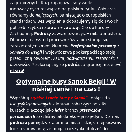
zagranicznych. Rozpropagowaliśmy wiele
innowacyjnych rozwiązań na polskim rynku. Cały czas
równamy do
najlepszych
, pamiętając o europejskich
standardach. Bez wątpienia dopasujemy się do Twoich
potrzeb, szybko i sprawnie zawożąc Cię do Europy
Zachodniej.
Podróży
zawsze towarzyszy miła atmosfera.
Dbamy o nią wśród pracowników, a oni starają się
zarazić optymizmem klientów.
Profesjonalne przewozy z
Sanoka do Belgii
i województwa podkarpackiego stoją
przed Tobą otworem. Zaufaj
doświadczeniu, rzetelności i
uczciwości
. Przekonaj się, że
podróż
za granicę może być
ekstra!
Optymalne busy Sanok Belgii ! W
niskiej cenie i na czas !
Wypróbuj
szybkie i tanie "busy z Sanok"
i dołącz do
usatysfakcjonowanych
klientów. Zobaczysz po kilku
kursach dlaczego jako
lider
branży
przewozów
pasażerskich
zaszliśmy tak daleko – jako jedyni. Dla nas
podróże
pomiędzy krajami to misja – dzięki niej łączymy
ludzi i sprawiamy, że mogą oni szybko dotrzeć do