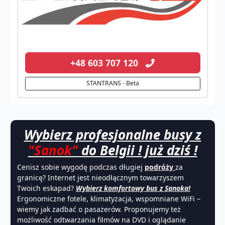
+48 603 707 120
STANTRANS - Beta
Wybierz profesjonalne busy z
"Sanok"
do Belgii ! już dziś !
Cenisz sobie wygodę podczas długiej
podróży
za
granicę? Internet jest nieodłącznym towarzyszem
Twoich eskapad?
Wybierz komfortowy bus z Sanoka!
Ergonomiczne fotele, klimatyzacja, wspomniane WiFi –
wiemy jak zadbać o pasażerów. Proponujemy też
możliwość odtwarzania filmów na DVD i oglądanie