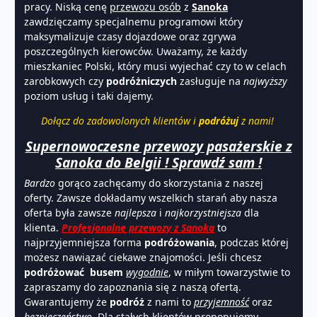
pracy. Niską cenę
przewozu osób
z
Sanoka
zawdzięczamy specjalnemu programowi który
maksymalizuje czasy dojazdowe oraz zgrywa
poszczególnych kierowców. Uważamy, że każdy
mieszkaniec Polski, który musi wyjechać czy to w celach
zarobkowych czy
podróżniczych
zasługuje na
najwyższy
poziom usług i taki dajemy.
Dołącz do zadowolonych klientów i
podróżuj
z nami!
Supernowoczesne przewozy pasażerskie z
Sanoka do Belgii ! Sprawdź sam !
Bardzo
gorąco zachęcamy do skorzystania z naszej
oferty. Zawsze dokładamy wszelkich starań aby nasza
oferta była zawsze
najlepsza
i
najkorzystniejsza
dla
klienta.
Profesjonalne przewozy z Sanoka
to
najprzyjemniejsza forma
podróżowania
, podczas której
możesz nawiązać ciekawe znajomości. Jeśli chcesz
podróżować
busem
wygodnie
, w miłym towarzystwie to
zapraszamy do zapoznania się z naszą ofertą.
Gwarantujemy że
podróż
z nami to
przyjemność
oraz
bezpieczeństwo
. Dla stałych klientów proponujemy