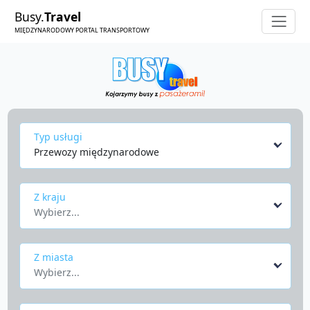
Busy.
Travel
MIĘDZYNARODOWY PORTAL TRANSPORTOWY
Typ usługi
Przewozy międzynarodowe
Z kraju
Wybierz...
Z miasta
Wybierz...