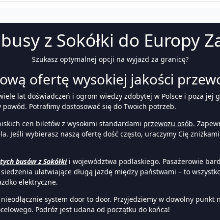
busy z Sokółki do Europy Z
Szukasz optymalnej opcji na wyjazd za granicę?
wą ofertę wysokiej jakości przewo
wiele lat doświadczeń i ogrom wiedzy zdobytej w Polsce i poza jej 
ny powód. Potrafimy dostosować się do Twoich potrzeb.
iskich cen biletów z wysokimi standardami
przewozu osób
. Zapew
a. Jeśli wybierasz naszą ofertę dość często, uraczymy Cię zniżkam
tych busów z Sokółki
i województwa podlaskiego. Pasażerowie bard
e siedzenia ułatwiające długą jazdę między państwami – to wszystko
azdko elektryczne.
nieodłącznie system door to door. Przyjedziemy w dowolny punkt na
ocelowego. Podróż jest udana od początku do końca!