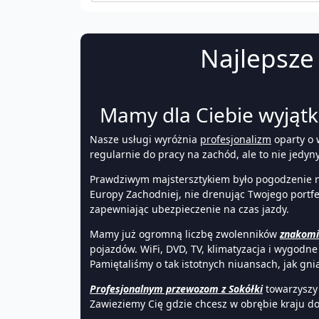
Najlepsze 
Mamy dla Ciebie wyjątko
Nasze usługi wyróżnia
profesjonalizm
oparty o 
regularnie do pracy na zachód, ale to nie jedy
Prawdziwym majstersztykiem było pogodzenie n
Europy Zachodniej, nie drenując Twojego portfel
zapewniając ubezpieczenie na czas jazdy.
Mamy już ogromną liczbę zwolenników
znakomi
pojazdów. WiFi, DVD, TV, klimatyzacja i wygodn
Pamiętaliśmy o tak istotnych niuansach, jak gni
Profesjonalnym przewozom z Sokółki
towarzyszy 
Zawieziemy Cię gdzie chcesz w obrębie kraju d