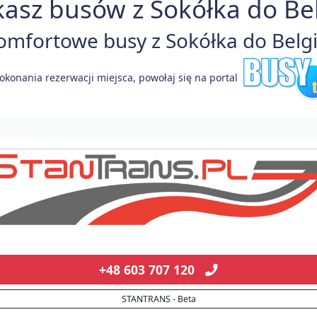
asz busów z Sokółka do Bel
mfortowe busy z Sokółka do Belgii
okonania rezerwacji miejsca, powołaj się na portal
+48 603 707 120
STANTRANS - Beta