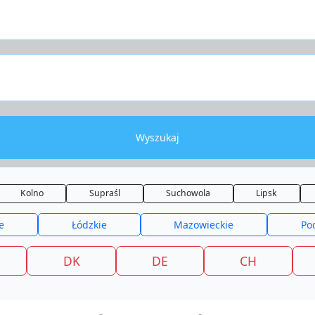
Wyszukaj
Kolno
Supraśl
Suchowola
Lipsk
e
Łódzkie
Mazowieckie
Po
DK
DE
CH