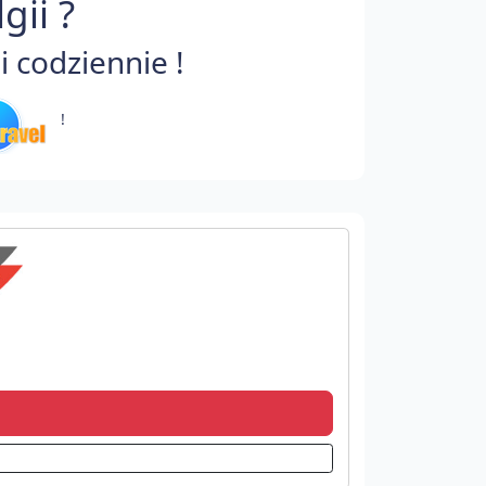
gii ?
 codziennie !
!