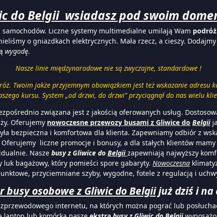
ic do Belgii wsiadasz pod swoim dome
ch samochodów. Liczne systemy multimedialne umilają Wam
podróż
nieliśmy o gniazdkach elektrycznych. Mała rzecz, a cieszy. Dodajm
ną
wygodę
.
Nasze linie międzynarodowe nie są zwyczajne, standardowe !
dróż. Twoim jakże przyjemnym obowiązkiem jest też wskazanie adresu
szego kursu. System „od drzwi, do drzwi” przyciągnął do nas wielu klie
ezpośrednio związana jest z jakością oferowanych usług. Dostosow
nży. Oferujemy
nowoczesne przewozy busami z Gliwice do
Belgii
j
była bezpieczna i komfortowa dla klienta. Zapewniamy odbiór z ws
. Oferujemy liczne promocje i bonusy, a dla stałych klientów mamy d
idualnie. Nasze
busy z Gliwice do
Belgii
zapewniają najwyższy komfo
 luk bagażowy, który pomieści spore gabaryty.
Nowoczesna
klimaty
unktowe, przyciemniane szyby, wygodne, fotele z regulacją i uch
r busy osobowe z Gliwic do
Belgii
już dziś i na 
ezprzewodowego internetu, na których można pograć lub posłucha
się laptop lub komórka nasze
ekstra
busy z Gliwic do
Belgii
wyposażon