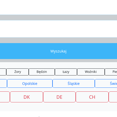
Wyszukaj
Żory
Będzin
Łazy
Woźniki
Pie
Opolskie
Śląskie
Świ
DK
DE
CH