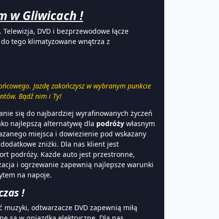
m w Gliwicach !
. Telewizja, DVD i bezprzewodowe łącze
y do tego klimatyzowane wnętrza z
 końcowego. Jazdę zakończysz w wybranym punkcie
ntów. Bądź nim i Ty!
anie się do najbardziej wyrafinowanych życzeń
ako najlepszą alternatywę dla
podróży
własnym
kazanego miejsca i dowiezienie pod wskazany
odatkowe zniżki. Dla nas klient jest
rt podróży. Każde auto jest przestronne,
zacja i ogrzewanie zapewnią najlepsze warunki
wytem na napoje.
czas !
ć muzyki, odtwarzacze DVD zapewnią miłą
e są w gniazdka elektryczne. Dla nas