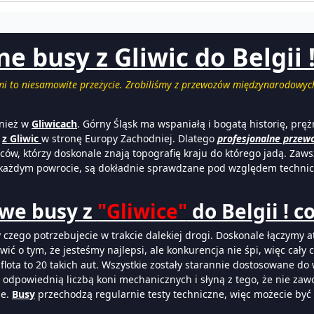
 busy z Gliwic do Belgii ! 
i to niesamowite przeżycie. Zrobiliśmy z przewozów międzynarodowyc
wnież w
Gliwicach
. Górny Śląsk ma wspaniałą i bogatą historię, pręż
ą
z Gliwic
w stronę Europy Zachodniej. Dlatego
profesjonalne przew
ców, którzy doskonale znają topografię kraju do którego jadą. Zaw
 każdym powrocie, są dokładnie sprawdzane pod względem techni
we busy z
"Gliwice"
do Belgii ! c
y czego potrzebujecie w trakcie dalekiej drogi. Doskonale łączymy 
 o tym, że jesteśmy najlepsi, ale konkurencja nie śpi, więc cały c
ota to 20 takich aut. Wszystkie zostały starannie dostosowane do w
odpowiednią liczbą koni mechanicznych i słyną z tego, że nie zawo
ne.
Busy
przechodzą regularnie testy techniczne, więc możecie być