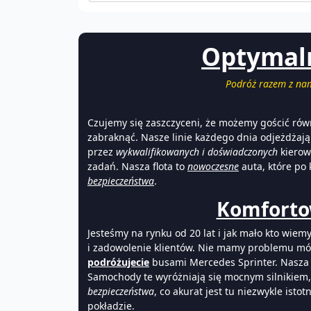
Optymalne
Podróż razem z nam
Czujemy się zaszczyceni, że możemy gościć ró
zabraknąć. Nasze linie każdego dnia odjeżdżaj
przez
wykwalifikowanych i doświadczonych
kierow
zadań. Nasza flota to
nowoczesne
auta, które po
bezpieczeństwa
.
Komforto
Jesteśmy na rynku od 20 lat i jak mało kto wiem
i zadowolenie klientów. Nie mamy problemu mówić
podróżujecie
busami Mercedes Sprinter. Nasza fl
Samochody te wyróżniają się mocnym silnikiem, 
bezpieczeństwa
, co akurat jest tu niezwykle istot
pokładzie.