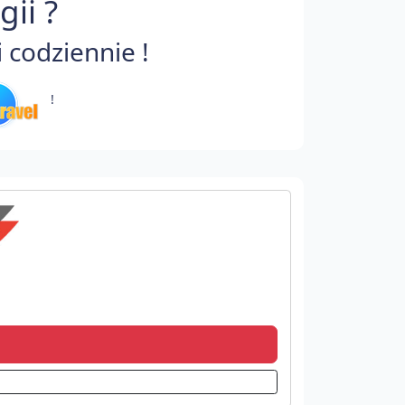
ii ?
 codziennie !
!