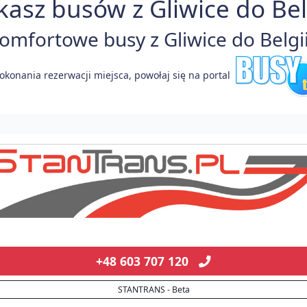
kasz busów z Gliwice do Belg
mfortowe busy z Gliwice do Belgii
okonania rezerwacji miejsca, powołaj się na portal
+48 603 707 120
STANTRANS - Beta