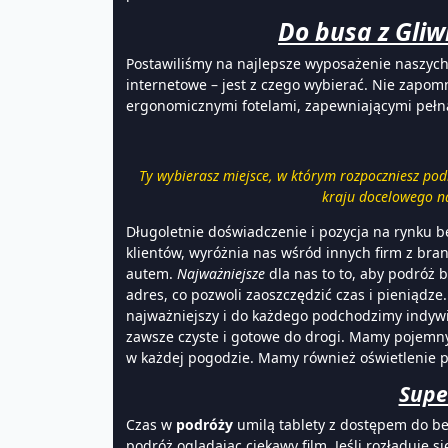
Do busa z Gliw
Postawiliśmy na najlepsze wyposażenie naszy
internetowe – jest z czego wybierać. Nie zapom
ergonomicznymi fotelami, zapewniającymi peł
Ty wybierasz miejsce, w którym rozpoczniesz po
kraju docelowego na
Długoletnie doświadczenie i pozycja na rynku b
klientów, wyróżnia nas wśród innych firm z bra
autem.
Najważniejsze
dla nas to to, aby podróż 
adres, co pozwoli zaoszczędzić czas i pieniądze
najważniejszy i do każdego podchodzimy indyw
zawsze czyste i gotowe do drogi. Mamy pojemny
w każdej pogodzie. Mamy również oświetlenie p
Supe
Czas w
podróży
umilą tablety z dostępem do b
podróż oglądając ciekawy film. Jeśli rozładuje 