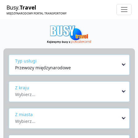
Busy.
Travel
MIĘDZYNARODOWY PORTAL TRANSPORTOWY
Typ usługi
Przewozy międzynarodowe
Z kraju
Wybierz...
Z miasta
Wybierz...