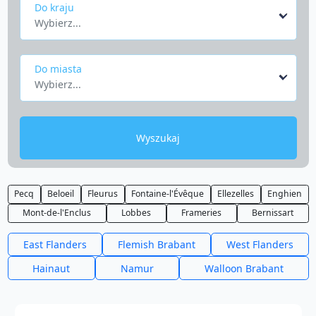
Do kraju
Wybierz...
Do miasta
Wybierz...
Wyszukaj
Pecq
Beloeil
Fleurus
Fontaine-l'Évêque
Ellezelles
Enghien
Mont-de-l'Enclus
Lobbes
Frameries
Bernissart
East Flanders
Flemish Brabant
West Flanders
Hainaut
Namur
Walloon Brabant