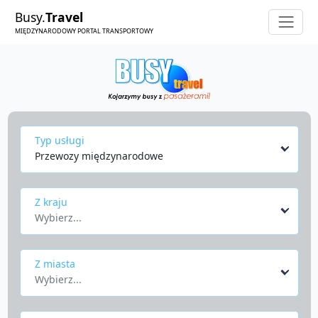
Busy.
Travel
MIĘDZYNARODOWY PORTAL TRANSPORTOWY
Typ usługi
Przewozy międzynarodowe
Z kraju
Wybierz...
Z miasta
Wybierz...