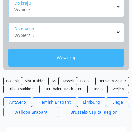
Do kraju
Wybierz...
Do miasta
Wybierz...
Wyszukaj
Bocholt
Sint-Truiden
As
Hasselt
Hoeselt
Heusden-Zolder
Dilsen-stokkem
Houthalen-Helchteren
Heers
Wellen
Antwerp
Flemish Brabant
Limburg
Liege
Walloon Brabant
Brussels-Capital Region