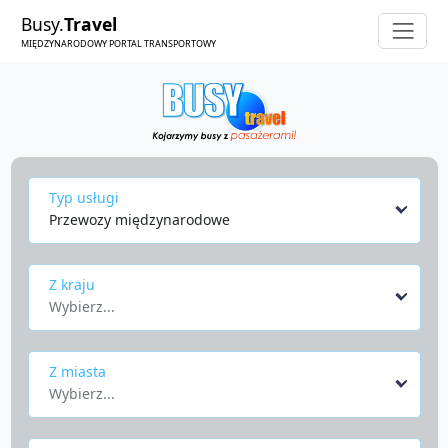
Busy.
Travel
MIĘDZYNARODOWY PORTAL TRANSPORTOWY
Typ usługi
Przewozy międzynarodowe
Z kraju
Wybierz...
Z miasta
Wybierz...